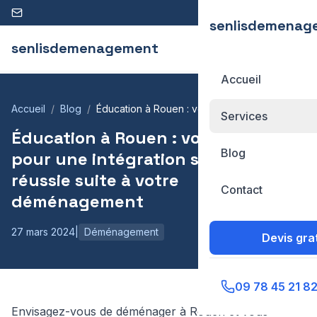
09 78 45 21 82
senlisdemenag
senlisdemenagement
Accueil
Accueil
Blog
Éducation à Rouen : votre guide pour une
Services
intégration scolaire réussie suite à votre
Éducation à Rouen : votre guide
déménagement
Blog
pour une intégration scolaire
réussie suite à votre
Contact
déménagement
27 mars 2024
|
Déménagement
Devis grat
09 78 45 21 8
Envisagez-vous de déménager à Rouen et vous