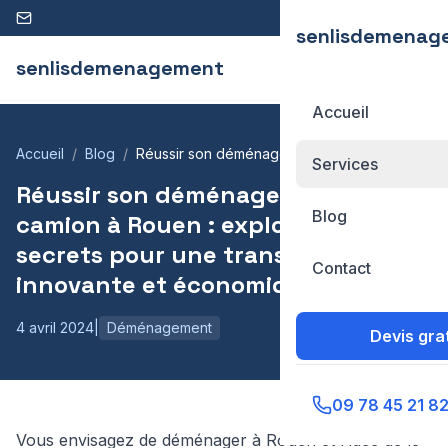
09 78 45 21 82
senlisdemenag
senlisdemenagement
Accueil
Accueil
Blog
Réussir son déménagement sans camion à
Services
Rouen : explorez les secrets pour une
Réussir son déménagement sans
transition innovante et économique
Blog
camion à Rouen : explorez les
secrets pour une transition
Contact
innovante et économique
4 avril 2024
|
Déménagement
Devis grat
09 78 45 21 8
Vous envisagez de déménager à Rouen et l'idée de le