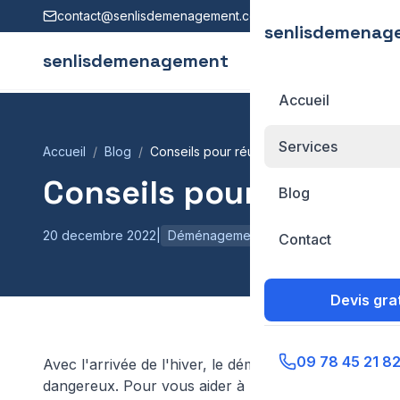
contact@senlisdemenagement.com
senlisdemenag
senlisdemenagement
Accueil
Services
Accueil
Blog
Conseils pour réussir son déménagement 
Conseils pour réussir
Blog
20 decembre 2022
|
Déménagement
Contact
Devis grat
09 78 45 21 8
Avec l'arrivée de l'hiver, le
déménagement
peut s'av
dangereux. Pour vous aider à réussir votre projet s