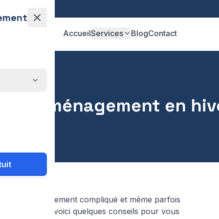
ement
Accueil
Services
Blog
Contact
en hiver
 son déménagement en hiv
uit
2
érer particulièrement compliqué et même parfois
ans encombre, voici quelques conseils pour vous