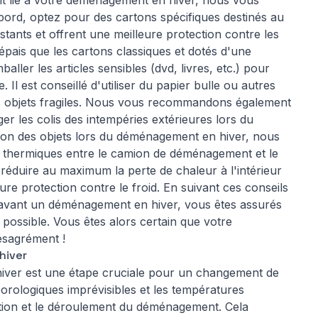
nt lié à votre déménagement en hiver, nous vous
bord, optez pour des cartons spécifiques destinés au
istants et offrent une meilleure protection contre les
épais que les cartons classiques et dotés d'une
aller les articles sensibles (dvd, livres, etc.) pour
. Il est conseillé d'utiliser du papier bulle ou autres
s objets fragiles. Nous vous recommandons également
er les colis des intempéries extérieures lors du
ation des objets lors du déménagement en hiver, nous
s thermiques entre le camion de déménagement et le
réduire au maximum la perte de chaleur à l'intérieur
re protection contre le froid. En suivant ces conseils
s avant un déménagement en hiver, vous êtes assurés
 possible. Vous êtes alors certain que votre
ésagrément !
hiver
iver est une étape cruciale pour un changement de
téorologiques imprévisibles et les températures
tion et le déroulement du déménagement. Cela