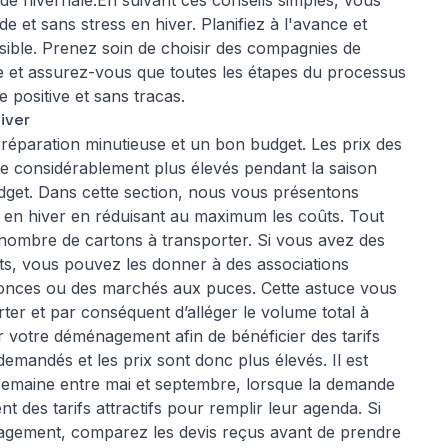
iode hivernale.En suivant ces conseils simples, vous
et sans stress en hiver. Planifiez à l'avance et
ossible. Prenez soin de choisir des compagnies de
le et assurez-vous que toutes les étapes du processus
 positive et sans tracas.
iver
éparation minutieuse et un bon budget. Les prix des
 considérablement plus élevés pendant la saison
budget. Dans cette section, nous vous présentons
en hiver en réduisant au maximum les coûts. Tout
 le nombre de cartons à transporter. Si vous avez des
ts, vous pouvez les donner à des associations
annonces ou des marchés aux puces. Cette astuce vous
ter et par conséquent d’alléger le volume total à
r votre déménagement afin de bénéficier des tarifs
mandés et les prix sont donc plus élevés. Il est
semaine entre mai et septembre, lorsque la demande
t des tarifs attractifs pour remplir leur agenda. Si
agement, comparez les devis reçus avant de prendre